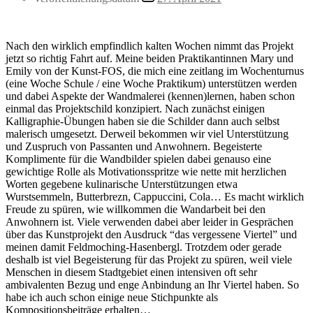
Nach den wirklich empfindlich kalten Wochen nimmt das Projekt
jetzt so richtig Fahrt auf. Meine beiden Praktikantinnen Mary und
Emily von der Kunst-FOS, die mich eine zeitlang im Wochenturnus
(eine Woche Schule / eine Woche Praktikum) unterstützen werden
und dabei Aspekte der Wandmalerei (kennen)lernen, haben schon
einmal das Projektschild konzipiert. Nach zunächst einigen
Kalligraphie-Übungen haben sie die Schilder dann auch selbst
malerisch umgesetzt. Derweil bekommen wir viel Unterstützung
und Zuspruch von Passanten und Anwohnern. Begeisterte
Komplimente für die Wandbilder spielen dabei genauso eine
gewichtige Rolle als Motivationsspritze wie nette mit herzlichen
Worten gegebene kulinarische Unterstützungen etwa
Wurstsemmeln, Butterbrezn, Cappuccini, Cola… Es macht wirklich
Freude zu spüren, wie willkommen die Wandarbeit bei den
Anwohnern ist. Viele verwenden dabei aber leider in Gesprächen
über das Kunstprojekt den Ausdruck “das vergessene Viertel” und
meinen damit Feldmoching-Hasenbergl. Trotzdem oder gerade
deshalb ist viel Begeisterung für das Projekt zu spüren, weil viele
Menschen in diesem Stadtgebiet einen intensiven oft sehr
ambivalenten Bezug und enge Anbindung an Ihr Viertel haben. So
habe ich auch schon einige neue Stichpunkte als
Kompositionsbeiträge erhalten…